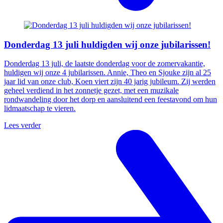
Donderdag 13 juli huldigden wij onze jubilarissen!
Donderdag 13 juli, de laatste donderdag voor de zomervakantie,
huldigen wij onze 4 jubilarissen. Annie, Theo en Sjouke zijn al 25
jaar lid van onze club, Koen viert zijn 40 jarig jubileum. Zij werden
geheel verdiend in het zonnetje gezet, met een muzikale
rondwandeling door het dorp en aansluitend een feestavond om hun
lidmaatschap te vieren.
Lees verder