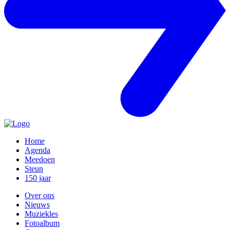
Home
Agenda
Meedoen
Steun
150 jaar
Over ons
Nieuws
Muziekles
Fotoalbum